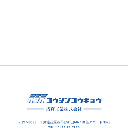
〒297-0031 千葉県茂原市早野新田60-7 峯島アパートNo-1
TEL：0475-36-7860