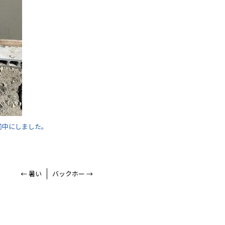
前中にしました。
←
暑い
バックホー
→