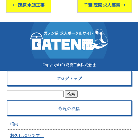
←
茂原 水道工事
千葉 茂原 求人募集
→
Copyright (C) 巧真工業株式会社
ブログトップ
最近の投稿
梅雨
お久しぶりです。